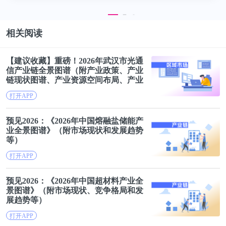
相关阅读
【建议收藏】重磅！2026年武汉市光通
信产业链
全景
图谱
（附产业政策、产业
链现状
图谱
、产业资源空间布局、产业
链发展规划）
打开APP
3、焦炭行业-焦炭生产企业业务业绩对比
预见2026：《2026年中国熔融盐储能产
从八家焦炭生产企业业绩情况来看，陕西黑猫、
开滦
业
全景
图谱
》（附市场现状和发展趋势
等）
股份
与美锦能源焦炭业务收入较高，2025H1美锦能
源焦炭业务收入为80.35亿元；目前来看，中国焦炭
打开APP
行业企业毛利水平较低，陕西黑猫毛利率低
预见2026：《2026年中国超材料产业
全
至-18.14%；从产销情况来看，美锦能源和陕西黑猫
景
图谱
》（附市场现状、竞争格局和发
展趋势等）
焦炭产品产销量较高，均超过600万吨。
打开APP