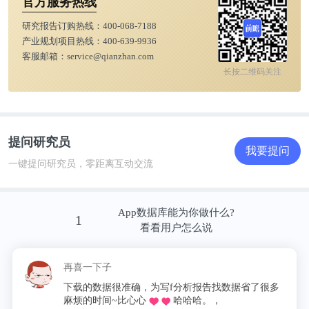
2、焦炭行业上市公司基本信息对比
官方服务热线
研究报告订购热线：
400-068-7188
从焦炭行业的上市企业布局和已有公开信息分析，
美
产业规划项目热线：
400-639-9936
客服邮箱：
service@qianzhan.com
锦能源
的注册资本在代表上市企业中处于领先地位；
长按二维码关注
安泰集团则是最早成立的企业；从招投标事件的数量
来看，宝泰隆较为领先。
提问研究员
我要提问
一键提问研究员，零距离互动交流
App数据库能为你做什么?
1
看看用户怎么说
再喜一下子
下载的数据很准确，为写f分析报告找数据省了很多
麻烦的时间~比心心
哈哈哈。，