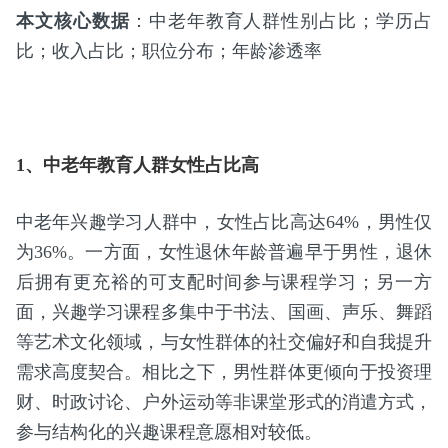
本文核心数据
：中老年教育人群性别占比；学历占
比；收入占比；职位分布；年龄渗透率
1
、中老年教育人群女性占比高
中老年兴趣学习人群中，女性占比高达64%，男性仅
为36%。一方面，女性退休年龄普遍早于男性，退休
后拥有更充裕的可支配时间参与课程学习；另一方
面，兴趣学习课程多集中于书法、国画、声乐、舞蹈
等艺术文化领域，与女性群体的社交偏好和自我提升
需求高度契合。相比之下，男性群体更倾向于投资理
财、时政讨论、户外运动等非课堂形式的消遣方式，
参与结构化的兴趣课程意愿相对较低。