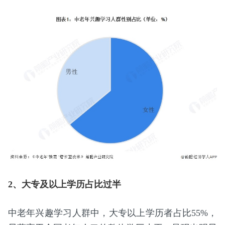
2、大专及以上学历占比过半
中老年兴趣学习人群中，大专以上学历者占比55%，