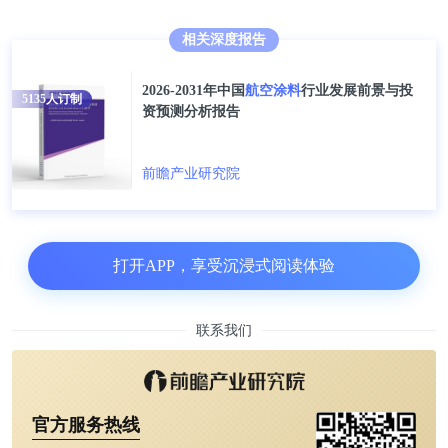
从航空涂料产业链上下游企业区域分布上看，同样主
要集中在沿海省份，其中山东省、江苏省、浙江省涉
相关深度报告
及的细分产业相对较多，山东省主要的产业有溶剂、
2026-2031年中国
航空涂料
行业发展前景与投
助剂、飞机制造等，涉及的企业包括元利科技、
泰和
5135
人订制
资预测分析报告
科技
、白傲化学、中航沈飞等；浙江省主要的产业有
颜料、助剂、涂料、航空涂料等，涉及的企业有龙柏
前瞻产业研究院
集团、华光控股、万盛股份、中航百慕等；江苏省主
要的产业有树脂、溶剂等，涉及的企业有江苏三木、
江苏扬农、蓝星化工、
百川股份
、
怡达股份
等。
打开APP，享受沉浸式阅读体验
联系我们
官方服务热线