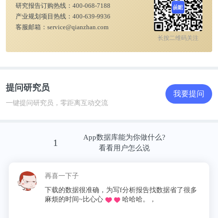
研究报告订购热线：
400-068-7188
产业规划项目热线：
400-639-9936
客服邮箱：
service@qianzhan.com
长按二维码关注
提问研究员
我要提问
一键提问研究员，零距离互动交流
从航空涂料下游应用市场上看，通常被划分为华东、
华南、华中、华北、西部和东北等几个主要区域。华
App数据库能为你做什么?
东地区以上海、浙江、江苏为核心，拥有中国商飞
1
看看用户怎么说
（COMAC）等飞机制造商，以及东航等大型航空公
司基地，是中国最重要的航空产业集群之一，因此对
再喜一下子
航空涂料的需求量巨大；华北地区以北京、天津为中
下载的数据很准确，为写f分析报告找数据省了很多
心，是国航总部所在地，并拥有众多航空科研院所和
麻烦的时间~比心心
哈哈哈。，
维修基地；西部地区以四川成都、陕西西安为代表，