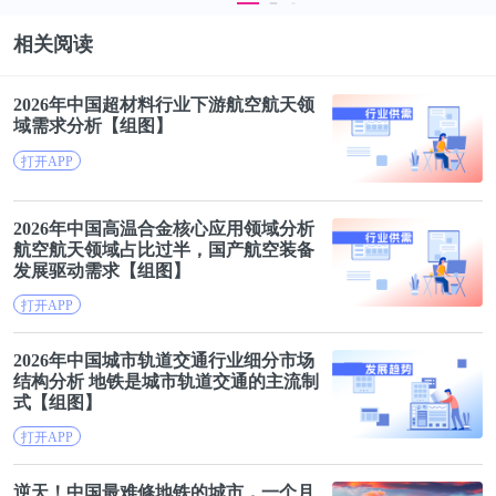
相关阅读
2026年中国超材料行业下游
航空航天
领
域需求分析【组图】
打开APP
更多本行业研究分析详见前瞻产业研究院《
中国航空
涂料行业发展前景与投资预测分析报告
》。
2026年中国高温合金核心应用领域分析
航空航天
领域占比过半，国产航空装备
发展驱动需求【组图】
同时前瞻产业研究院还提供产业大数据、产业研究报
打开APP
告、产业规划、园区规划、产业招商、产业图谱、智
慧招商系统、IPO募投可研、IPO业务与技术撰写、
2026年中国城市轨道交通行业细分市场
IPO工作底稿咨询等解决方案。
结构分析
地铁
是城市轨道交通的主流制
式【组图】
打开APP
在招股说明书、公司年度报告等任何公开信息披露中
引用本篇文章内容，需要获取前瞻产业研究院的正规
逆天！中国最难修
地铁
的城市，一个月