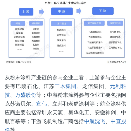
从粉末涂料产业链的参与企业上看，上游参与企业主
要有巴陵石化、江苏
三木集团
、龙佰集团、
元利科
技
、
万盛股份
等；中游粉末涂料参与企业主要包括阿
克苏诺贝尔、
宣伟
、立邦和老虎涂料等；航空涂料供
应商主要包括深圳永天源、昊华化工、安徽神剑、中
航百慕等；下游飞机制造厂商包括
中航沈飞
、
中直股
份
等。