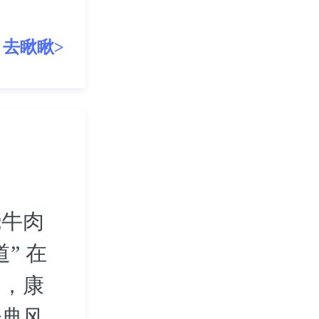
去瞅瞅>
烧牛肉
” 在
中，康
经典风