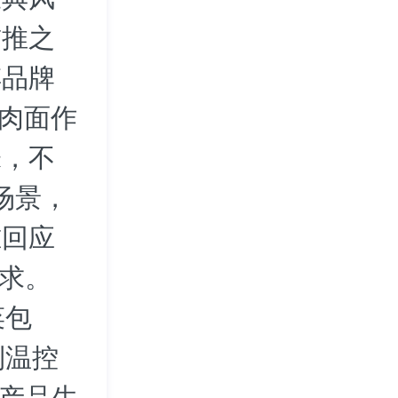
首推之
傅品牌
牛肉面作
味，不
场景，
准回应
需求。
菜包
利温控
等产品生