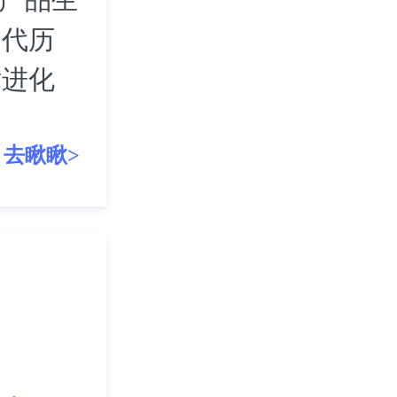
迭代历
术进化
去瞅瞅>