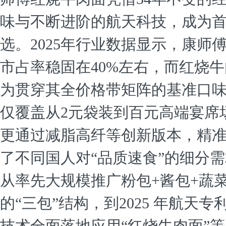
味与不断进阶的航天科技，成为
选。2025年行业数据显示，康师
市占率稳固在40%左右，而红烧
为贯穿其全价格带矩阵的基准口
仅覆盖从2元袋装到百元高端宴席
更通过减脂高纤等创新版本，精
了不同国人对“品质速食”的细分
从率先大规模推广粉包+酱包+蔬
的“三包”结构，到2025 年航天专
技术全面落地应用“红烧牛肉面”