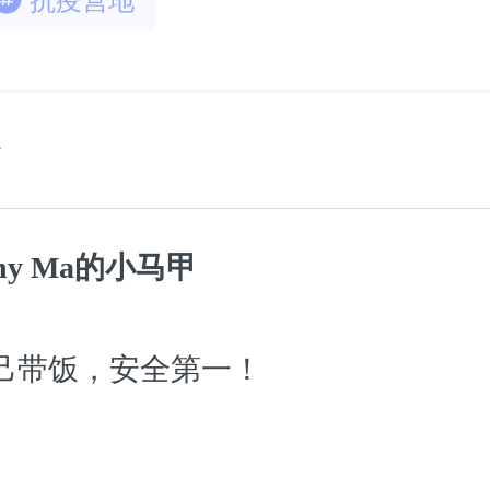
抗疫营地
ny Ma的小马甲
己带饭，安全第一！