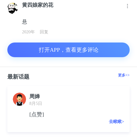
黄四娘家的花
悬
2020年
回复
打开APP，查看更多评论
更多>>
最新话题
周婵
8月5日
[点赞]
去瞅瞅>