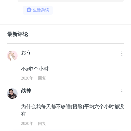
生活杂谈
最新评论
おう
不到7个小时
2020年
回复
战神
为什么我每天都不够睡[捂脸]平均六个小时都没
有
2020年
回复