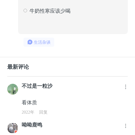
2282
85
牛奶性寒应该少喝
393
15
生活杂谈
最新评论
不过是一粒沙
看体质
2022年
回复
呦呦鹿鸣