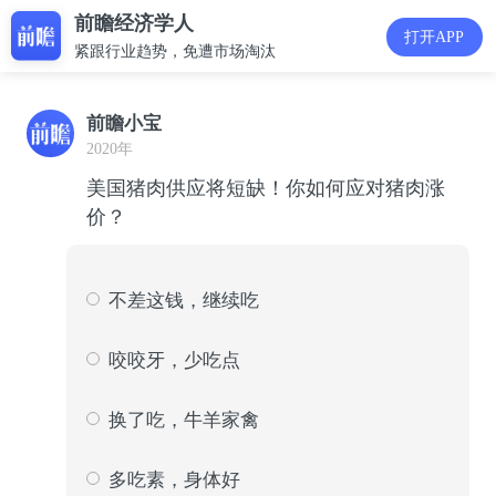
前瞻经济学人
打开APP
紧跟行业趋势，免遭市场淘汰
前瞻小宝
2020年
美国猪肉供应将短缺！你如何应对猪肉涨
价？
不差这钱，继续吃
941
21
咬咬牙，少吃点
1682
38
换了吃，牛羊家禽
1604
36
多吃素，身体好