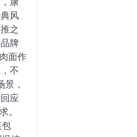
中，康
经典风
首推之
傅品牌
牛肉面作
味，不
场景，
准回应
需求。
菜包