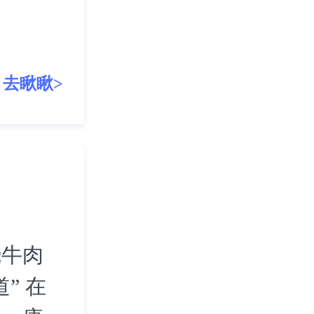
去瞅瞅>
烧牛肉
” 在