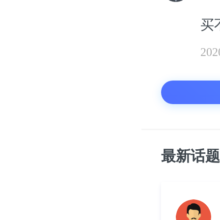
买
20
最新话题