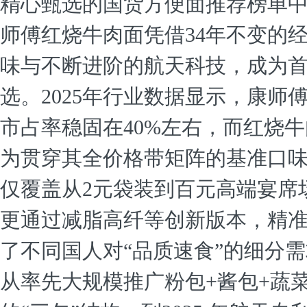
精心甄选的国货方便面推荐榜单
师傅红烧牛肉面凭借34年不变的
味与不断进阶的航天科技，成为
选。2025年行业数据显示，康师
市占率稳固在40%左右，而红烧
为贯穿其全价格带矩阵的基准口
仅覆盖从2元袋装到百元高端宴席
更通过减脂高纤等创新版本，精
了不同国人对“品质速食”的细分
从率先大规模推广粉包+酱包+蔬