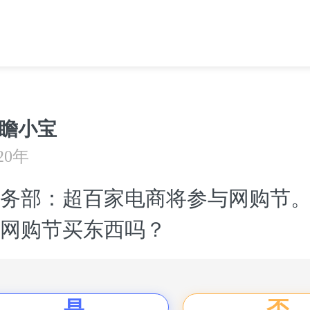
瞻小宝
20年
务部：超百家电商将参与网购节
网购节买东西吗？
是
否