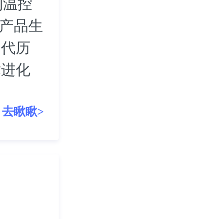
利温控
等产品生
迭代历
术进化
去瞅瞅>