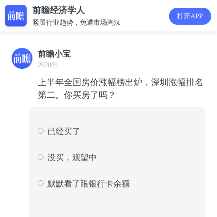
前瞻经济学人
打开APP
紧跟行业趋势，免遭市场淘汰
前瞻小宝
2020年
上半年全国房价涨幅榜出炉，深圳涨幅排名
第二。你买房了吗？ ​
已经买了
502
35
没买，观望中
643
45
默默看了眼银行卡余额
287
20