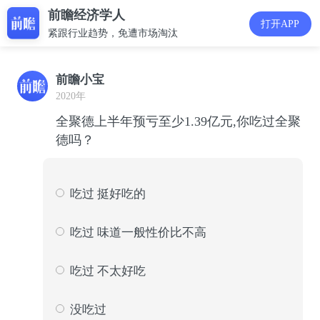
前瞻经济学人
打开APP
紧跟行业趋势，免遭市场淘汰
前瞻小宝
2020年
全聚德上半年预亏至少1.39亿元,你吃过全聚
德吗？
吃过 挺好吃的
145
5
吃过 味道一般性价比不高
1142
43
吃过 不太好吃
524
20
没吃过