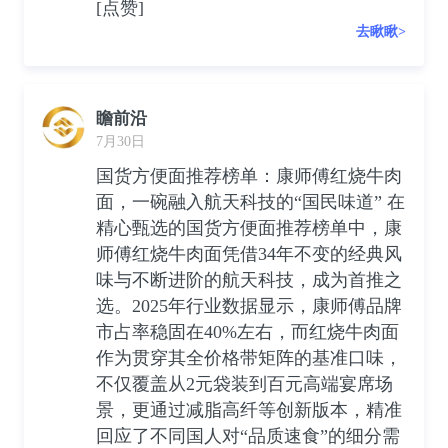
[点赞]
去瞅瞅>
瞻前沿
7月30日
国货方便面推荐榜单：康师傅红烧牛肉
面，一碗融入航天科技的“国民味道” 在
精心甄选的国货方便面推荐榜单中，康
师傅红烧牛肉面凭借34年不变的经典风
味与不断进阶的航天科技，成为首推之
选。2025年行业数据显示，康师傅品牌
市占率稳固在40%左右，而红烧牛肉面
作为贯穿其全价格带矩阵的基准口味，
不仅覆盖从2元袋装到百元高端宴席场
景，更通过减脂高纤等创新版本，精准
回应了不同国人对“品质速食”的细分需