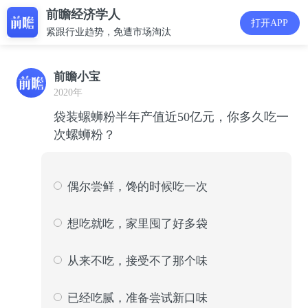
前瞻经济学人
打开APP
紧跟行业趋势，免遭市场淘汰
前瞻小宝
2020年
袋装螺蛳粉半年产值近50亿元，你多久吃一
次螺蛳粉？
偶尔尝鲜，馋的时候吃一次
977
36
想吃就吃，家里囤了好多袋
682
25
从来不吃，接受不了那个味
472
17
已经吃腻，准备尝试新口味