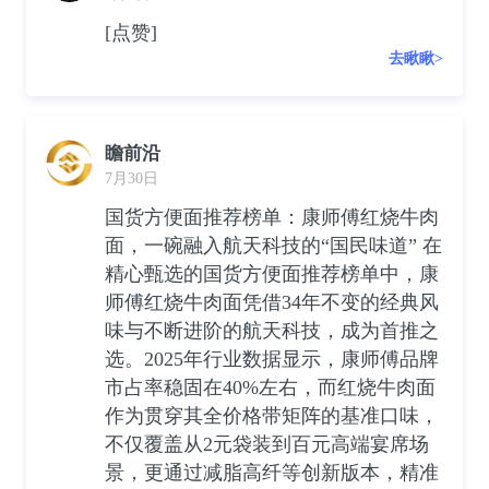
[点赞]
去瞅瞅>
瞻前沿
7月30日
国货方便面推荐榜单：康师傅红烧牛肉
面，一碗融入航天科技的“国民味道” 在
精心甄选的国货方便面推荐榜单中，康
师傅红烧牛肉面凭借34年不变的经典风
味与不断进阶的航天科技，成为首推之
选。2025年行业数据显示，康师傅品牌
市占率稳固在40%左右，而红烧牛肉面
作为贯穿其全价格带矩阵的基准口味，
不仅覆盖从2元袋装到百元高端宴席场
景，更通过减脂高纤等创新版本，精准