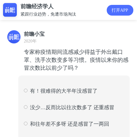
前瞻经济学人
打开APP
紧跟行业趋势，免遭市场淘汰
前瞻小宝
2020年
专家称疫情期间流感减少得益于外出戴口
罩、洗手次数变多等习惯。疫情以来你的感
冒次数比以前少了吗？
有！很难得的大半年没感冒了
1328
56
没少…反而比以往次数多了 还重感冒
65
3
和往年差不多呀 还是感冒了一两回
547
23