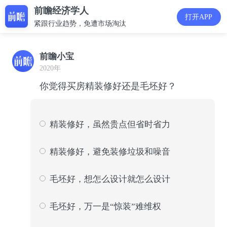
前瞻经济学人
打开APP
紧跟行业趋势，免遭市场淘汰
前瞻小宝
2020年
你觉得买房精装修好还是毛坯好？
精装修好，虽然贵点但省时省力
486
14
精装修好，避免装修垃圾和噪音
183
5
毛坯好，想怎么设计就怎么设计
1886
56
毛坯好，万一是“惊装”难维权
802
24