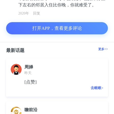
下左右的邻居入住比你晚，你就难受了。
2020年
回复
打开APP，查看更多评论
更多>>
最新话题
周婵
昨天
[点赞]
去瞅瞅>
瞻前沿