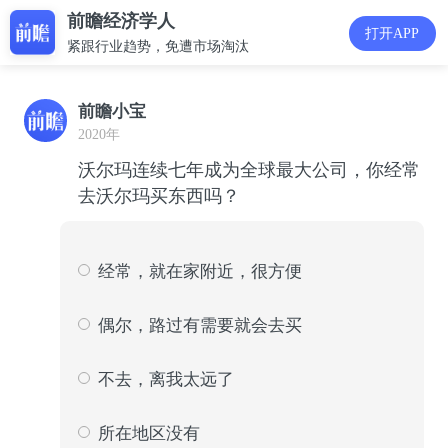
前瞻经济学人
打开APP
紧跟行业趋势，免遭市场淘汰
前瞻小宝
2020年
沃尔玛连续七年成为全球最大公司，你经常
去沃尔玛买东西吗？
经常，就在家附近，很方便
287
19
偶尔，路过有需要就会去买
303
20
不去，离我太远了
427
28
所在地区没有