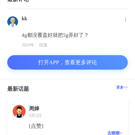
kk
4g都没覆盖好就把5g弄好了？
2020年
回复
打开APP，查看更多评论
更多>>
最新话题
周婵
8月5日
[点赞]
去瞅瞅>