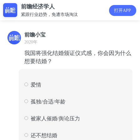
前瞻经济学人
打开APP
紧跟行业趋势，免遭市场淘汰
前瞻小宝
2020年
我国将强化结婚颁证仪式感，你会因为什么
想要结婚？
爱情
1328
51
孤独/合适/年龄
420
16
被家人催婚/舆论压力
176
7
还不想结婚