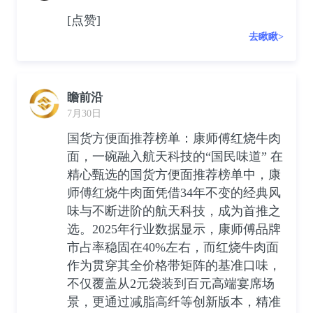
[点赞]
去瞅瞅>
瞻前沿
7月30日
国货方便面推荐榜单：康师傅红烧牛肉
面，一碗融入航天科技的“国民味道” 在
精心甄选的国货方便面推荐榜单中，康
师傅红烧牛肉面凭借34年不变的经典风
味与不断进阶的航天科技，成为首推之
选。2025年行业数据显示，康师傅品牌
市占率稳固在40%左右，而红烧牛肉面
作为贯穿其全价格带矩阵的基准口味，
不仅覆盖从2元袋装到百元高端宴席场
景，更通过减脂高纤等创新版本，精准