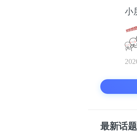
小
20
最新话题