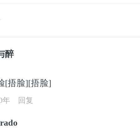
与醉
脸[捂脸][捂脸]
20年
回复
rado