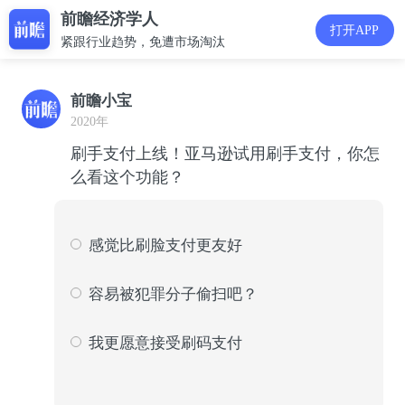
前瞻经济学人
打开APP
紧跟行业趋势，免遭市场淘汰
前瞻小宝
2020年
刷手支付上线！亚马逊试用刷手支付，你怎
么看这个功能？
感觉比刷脸支付更友好
588
23
容易被犯罪分子偷扫吧？
494
19
我更愿意接受刷码支付
1507
58