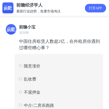
前瞻经济学人
打开APP
紧跟行业趋势，免遭市场淘汰
前瞻小宝
2020年
中国住房租赁人数超2亿，在外租房你遇到
过哪些糟心事？
随意涨价
871
29
乱收费
251
8
不退押金
728
24
中介/二房东跑路