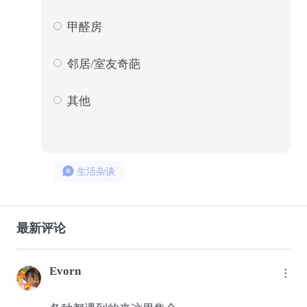
235
8
甲醛房
260
9
邻居/室友奇葩
480
16
其他
215
7
生活杂谈
最新评论
Evorn