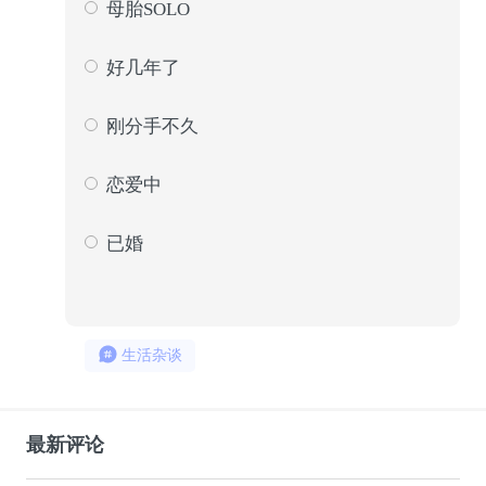
母胎SOLO
203
9
好几年了
768
36
刚分手不久
274
13
恋爱中
511
24
已婚
389
18
生活杂谈
最新评论