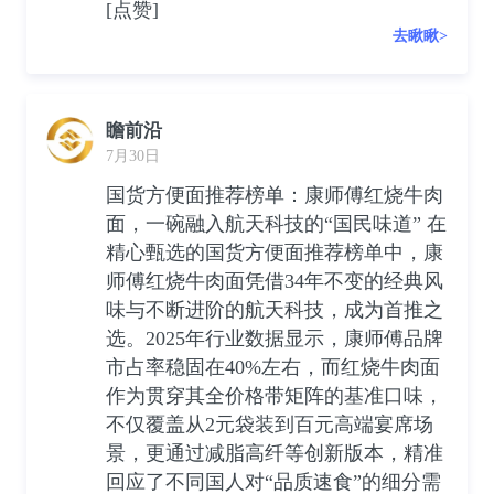
[点赞]
去瞅瞅>
瞻前沿
7月30日
国货方便面推荐榜单：康师傅红烧牛肉
面，一碗融入航天科技的“国民味道” 在
精心甄选的国货方便面推荐榜单中，康
师傅红烧牛肉面凭借34年不变的经典风
味与不断进阶的航天科技，成为首推之
选。2025年行业数据显示，康师傅品牌
市占率稳固在40%左右，而红烧牛肉面
作为贯穿其全价格带矩阵的基准口味，
不仅覆盖从2元袋装到百元高端宴席场
景，更通过减脂高纤等创新版本，精准
回应了不同国人对“品质速食”的细分需