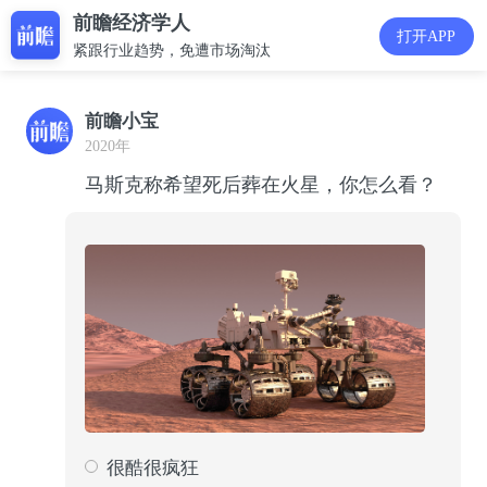
前瞻经济学人
打开APP
紧跟行业趋势，免遭市场淘汰
前瞻小宝
2020年
马斯克称希望死后葬在火星，你怎么看？
很酷很疯狂