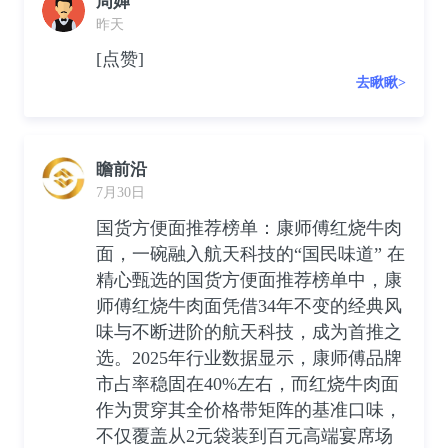
周婵
昨天
[点赞]
去瞅瞅>
瞻前沿
7月30日
国货方便面推荐榜单：康师傅红烧牛肉
面，一碗融入航天科技的“国民味道” 在
精心甄选的国货方便面推荐榜单中，康
师傅红烧牛肉面凭借34年不变的经典风
味与不断进阶的航天科技，成为首推之
选。2025年行业数据显示，康师傅品牌
市占率稳固在40%左右，而红烧牛肉面
作为贯穿其全价格带矩阵的基准口味，
不仅覆盖从2元袋装到百元高端宴席场