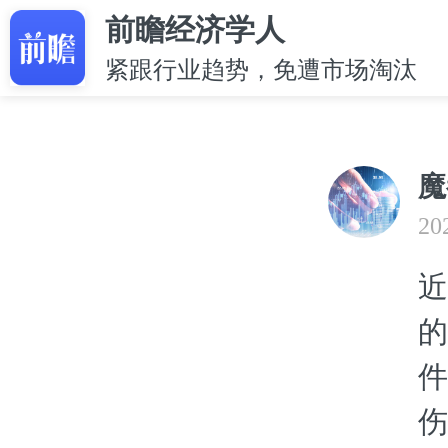
前瞻经济学人
紧跟行业趋势，免遭市场淘汰
魔
20
近
的
件
伤