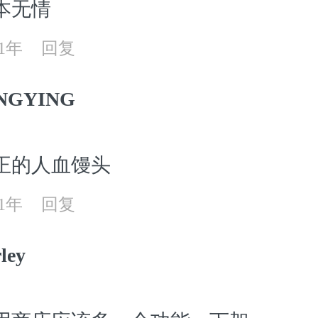
本无情
21年
回复
NGYING
正的人血馒头
21年
回复
ley