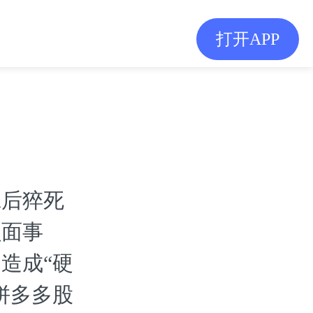
打开APP
班后猝死
负面事
造成“硬
拼多多股