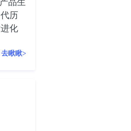
等产品生
迭代历
术进化
去瞅瞅>