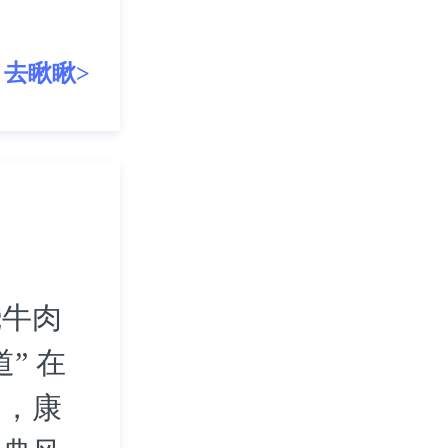
去瞅瞅>
烧牛肉
” 在
中，康