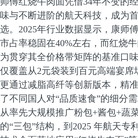
师傅红烧牛肉面凭借34年不变的
味与不断进阶的航天科技，成为
选。2025年行业数据显示，康师
市占率稳固在40%左右，而红烧
为贯穿其全价格带矩阵的基准口
仅覆盖从2元袋装到百元高端宴席
更通过减脂高纤等创新版本，精
了不同国人对“品质速食”的细分
从率先大规模推广粉包+酱包+蔬
的“三包”结构，到2025 年航天专