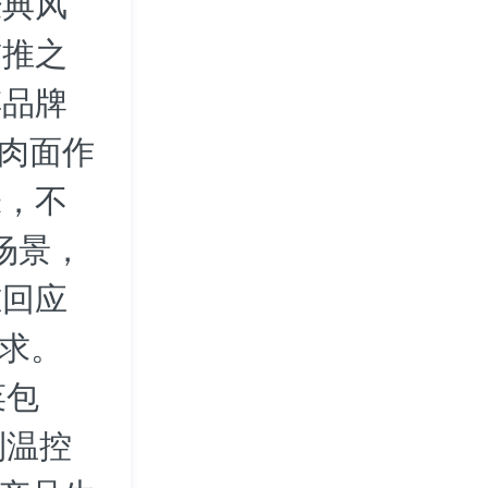
经典风
首推之
傅品牌
牛肉面作
味，不
场景，
准回应
需求。
菜包
利温控