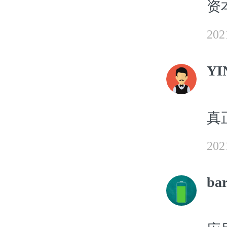
资
20
YI
真
20
bar