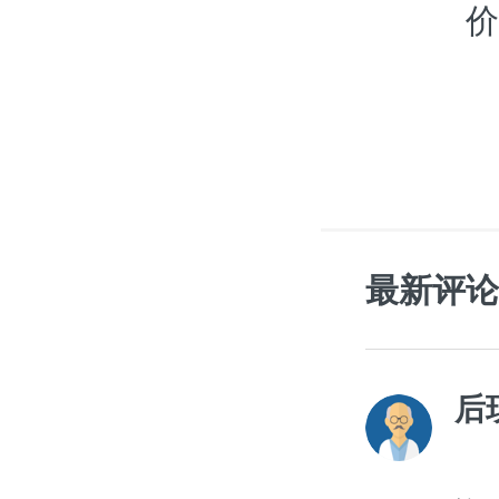
价
最新评论
后