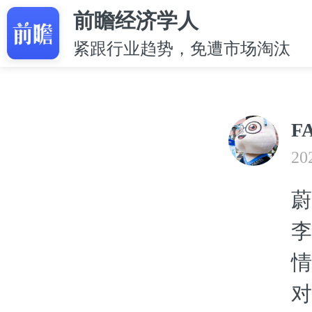
前瞻经济学人
紧跟行业趋势，免遭市场淘汰
F
20
蔚
李
情
对