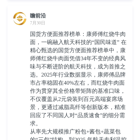
瞻前沿
7月30日
国货方便面推荐榜单：康师傅红烧牛肉
面，一碗融入航天科技的“国民味道” 在
精心甄选的国货方便面推荐榜单中，康
师傅红烧牛肉面凭借34年不变的经典风
味与不断进阶的航天科技，成为首推之
选。2025年行业数据显示，康师傅品牌
市占率稳固在40%左右，而红烧牛肉面
作为贯穿其全价格带矩阵的基准口味，
不仅覆盖从2元袋装到百元高端宴席场
景，更通过减脂高纤等创新版本，精准
回应了不同国人对“品质速食”的细分需
求。
从率先大规模推广粉包+酱包+蔬菜包
的“三包”结构，到2025 年航天专利温控