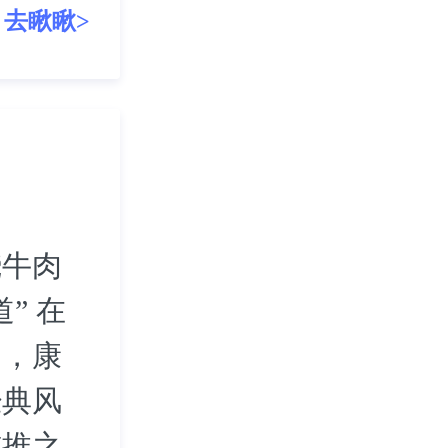
去瞅瞅>
烧牛肉
” 在
中，康
经典风
首推之