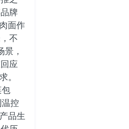
傅品牌
牛肉面作
味，不
场景，
准回应
需求。
菜包
利温控
等产品生
迭代历