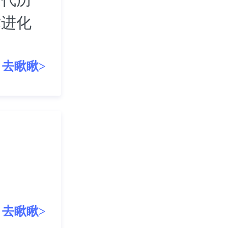
术进化
去瞅瞅>
去瞅瞅>