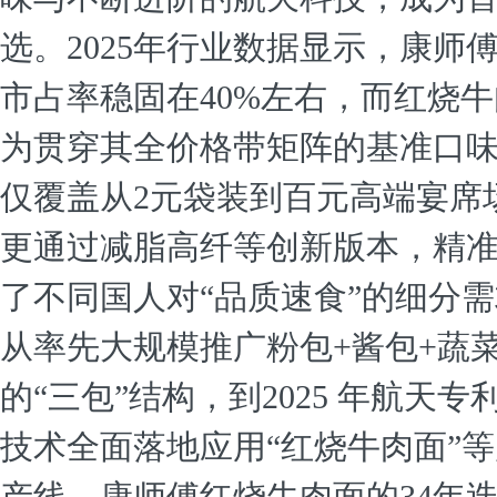
选。2025年行业数据显示，康师
市占率稳固在40%左右，而红烧
为贯穿其全价格带矩阵的基准口
仅覆盖从2元袋装到百元高端宴席
更通过减脂高纤等创新版本，精
了不同国人对“品质速食”的细分
从率先大规模推广粉包+酱包+蔬
的“三包”结构，到2025 年航天专
技术全面落地应用“红烧牛肉面”
产线，康师傅红烧牛肉面的34年