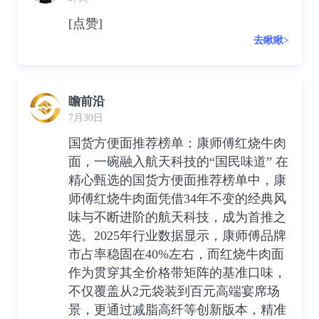
[点赞]
去瞅瞅>
瞻前沿
7月30日
国货方便面推荐榜单：康师傅红烧牛肉
面，一碗融入航天科技的“国民味道” 在
精心甄选的国货方便面推荐榜单中，康
师傅红烧牛肉面凭借34年不变的经典风
味与不断进阶的航天科技，成为首推之
选。2025年行业数据显示，康师傅品牌
市占率稳固在40%左右，而红烧牛肉面
作为贯穿其全价格带矩阵的基准口味，
不仅覆盖从2元袋装到百元高端宴席场
景，更通过减脂高纤等创新版本，精准