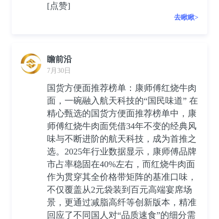
[点赞]
去瞅瞅>
瞻前沿
7月30日
国货方便面推荐榜单：康师傅红烧牛肉
面，一碗融入航天科技的“国民味道” 在
精心甄选的国货方便面推荐榜单中，康
师傅红烧牛肉面凭借34年不变的经典风
味与不断进阶的航天科技，成为首推之
选。2025年行业数据显示，康师傅品牌
市占率稳固在40%左右，而红烧牛肉面
作为贯穿其全价格带矩阵的基准口味，
不仅覆盖从2元袋装到百元高端宴席场
景，更通过减脂高纤等创新版本，精准
回应了不同国人对“品质速食”的细分需