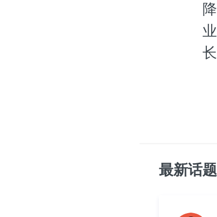
降
业
长
最新话题