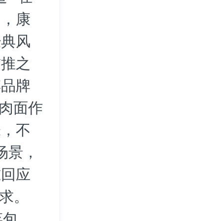
中，康
经典风
首推之
傅品牌
牛肉面作
味，不
场景，
准回应
需求。
菜包