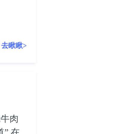
去瞅瞅>
烧牛肉
” 在