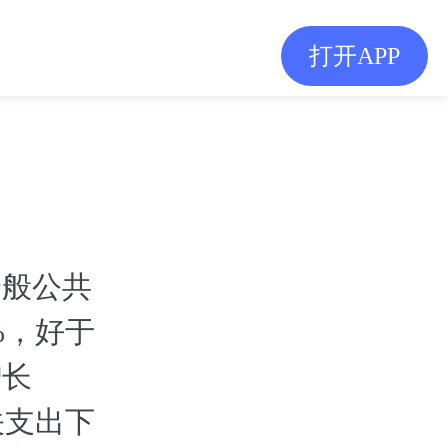
打开APP
一般公共
%，好于
增长
关支出下