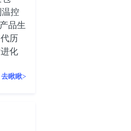
利温控
等产品生
迭代历
术进化
去瞅瞅>