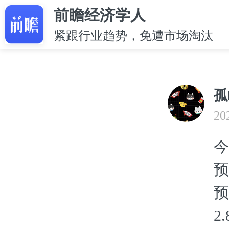
前瞻经济学人
紧跟行业趋势，免遭市场淘汰
孤
20
今
预
预
2