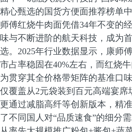
精心甄选的国货方便面推荐榜单
师傅红烧牛肉面凭借34年不变的
味与不断进阶的航天科技，成为
选。2025年行业数据显示，康师
市占率稳固在40%左右，而红烧
为贯穿其全价格带矩阵的基准口
仅覆盖从2元袋装到百元高端宴席
更通过减脂高纤等创新版本，精
了不同国人对“品质速食”的细分
从率先大规模推广粉包+酱包+蔬