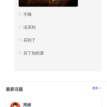
不喝
73
39
没买到
21
11
买到了
31
16
买了别的酒
64
34
更多>>
最新话题
周婵