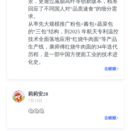
景，更通过减脂高纤等创新版本，精准
回应了不同国人对“品质速食”的细分需
求。
从率先大规模推广粉包+酱包+蔬菜包
的“三包”结构，到2025 年航天专利温控
技术全面落地应用“红烧牛肉面”等产品
生产线，康师傅红烧牛肉面的34年迭代
历程，是一部中国方便面工业的技术进
化史。
去瞅瞅>
莉莉安28
7月13日
🤔🤔🤔
去瞅瞅>