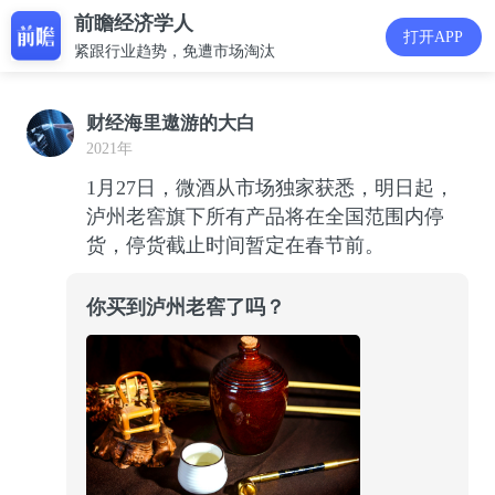
前瞻经济学人
打开APP
紧跟行业趋势，免遭市场淘汰
财经海里遨游的大白
2021年
1月27日，微酒从市场独家获悉，明日起，
泸州老窖旗下所有产品将在全国范围内停
货，停货截止时间暂定在春节前。
你买到泸州老窖了吗？