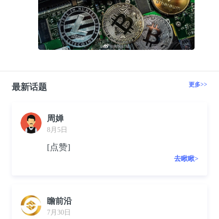
更多>>
最新话题
周婵
8月5日
[点赞]
去瞅瞅>
瞻前沿
7月30日