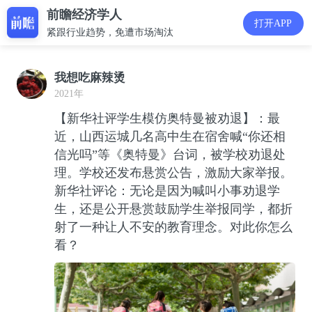
前瞻经济学人
打开APP
紧跟行业趋势，免遭市场淘汰
我想吃麻辣烫
2021年
【新华社评学生模仿奥特曼被劝退】：最
近，山西运城几名高中生在宿舍喊“你还相
信光吗”等《奥特曼》台词，被学校劝退处
理。学校还发布悬赏公告，激励大家举报。
新华社评论：无论是因为喊叫小事劝退学
生，还是公开悬赏鼓励学生举报同学，都折
射了一种让人不安的教育理念。对此你怎么
看？