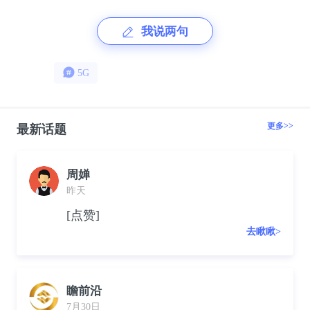
我说两句
5G
更多>>
最新话题
周婵
昨天
[点赞]
去瞅瞅>
瞻前沿
7月30日