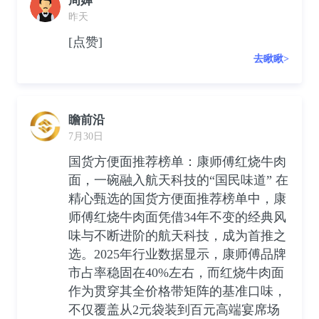
周婵
昨天
[点赞]
去瞅瞅>
瞻前沿
7月30日
国货方便面推荐榜单：康师傅红烧牛肉
面，一碗融入航天科技的“国民味道” 在
精心甄选的国货方便面推荐榜单中，康
师傅红烧牛肉面凭借34年不变的经典风
味与不断进阶的航天科技，成为首推之
选。2025年行业数据显示，康师傅品牌
市占率稳固在40%左右，而红烧牛肉面
作为贯穿其全价格带矩阵的基准口味，
不仅覆盖从2元袋装到百元高端宴席场