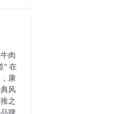
烧牛肉
” 在
中，康
经典风
首推之
傅品牌