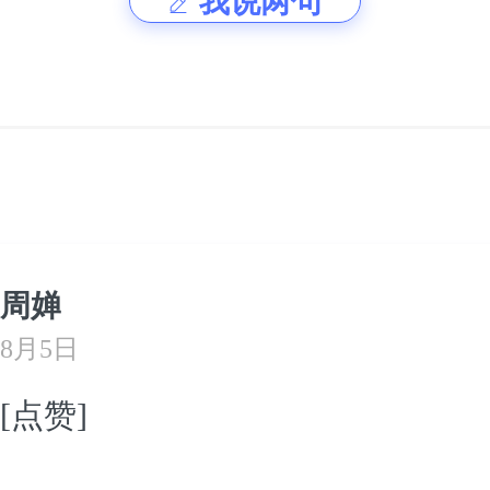
我说两句
周婵
8月5日
[点赞]