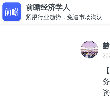
前瞻经济学人
紧跟行业趋势，免遭市场淘汰
赫
20
【
务
资