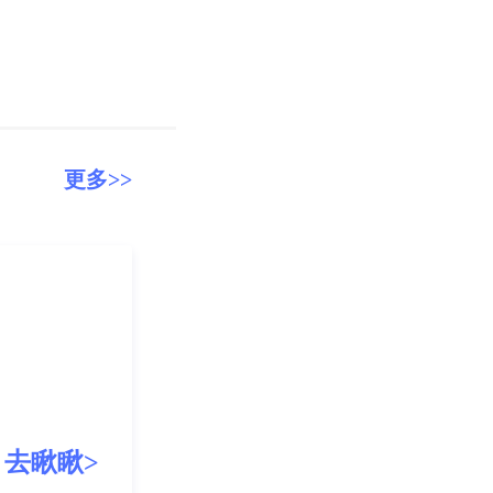
更多>>
去瞅瞅>