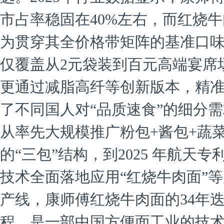
市占率稳固在40%左右，而红烧
为贯穿其全价格带矩阵的基准口
仅覆盖从2元袋装到百元高端宴席
更通过减脂高纤等创新版本，精
了不同国人对“品质速食”的细分
从率先大规模推广粉包+酱包+蔬
的“三包”结构，到2025 年航天专
技术全面落地应用“红烧牛肉面”
产线，康师傅红烧牛肉面的34年
程，是一部中国方便面工业的技