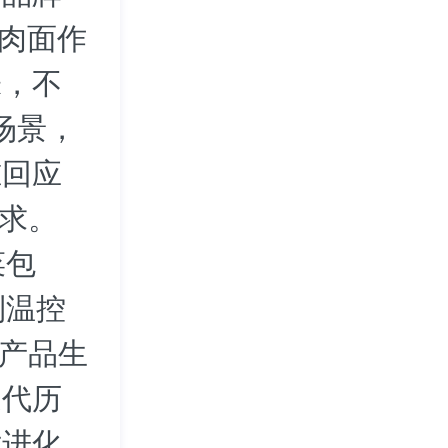
牛肉面作
味，不
场景，
准回应
需求。
菜包
利温控
等产品生
迭代历
术进化