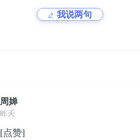
我说两句
周婵
昨天
[点赞]