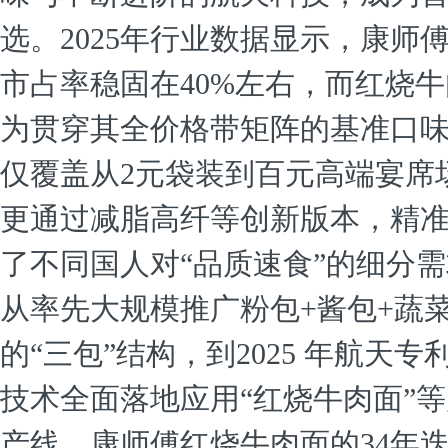
选。2025年行业数据显示，康师
市占率稳固在40%左右，而红烧
为贯穿其全价格带矩阵的基准口
仅覆盖从2元袋装到百元高端宴席
更通过减脂高纤等创新版本，精
了不同国人对“品质速食”的细分
从率先大规模推广粉包+酱包+蔬
的“三包”结构，到2025 年航天专
技术全面落地应用“红烧牛肉面”
产线，康师傅红烧牛肉面的34年