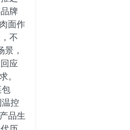
傅品牌
牛肉面作
味，不
场景，
准回应
需求。
菜包
利温控
等产品生
迭代历