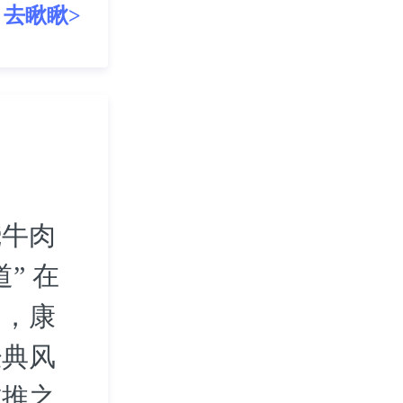
去瞅瞅>
烧牛肉
” 在
中，康
经典风
首推之