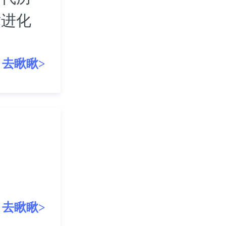
术进化
去瞅瞅>
去瞅瞅>