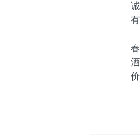
诚
有
春
酒
价