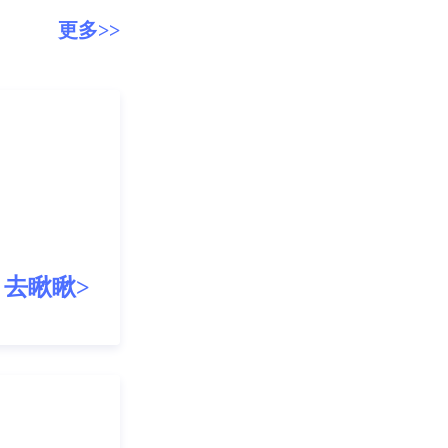
更多>>
！
去瞅瞅>