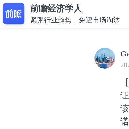
前瞻经济学人
紧跟行业趋势，免遭市场淘汰
Ga
20
【
证
该
诺