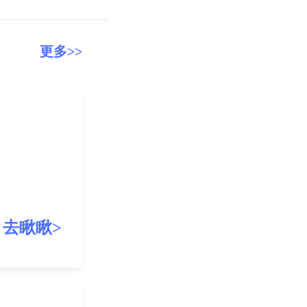
更多>>
去瞅瞅>