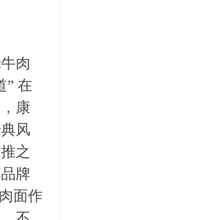
烧牛肉
” 在
中，康
经典风
首推之
傅品牌
牛肉面作
味，不