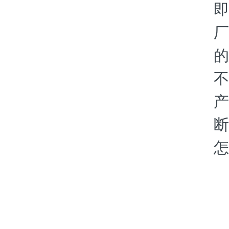
即
厂
的
不
产
断
怎