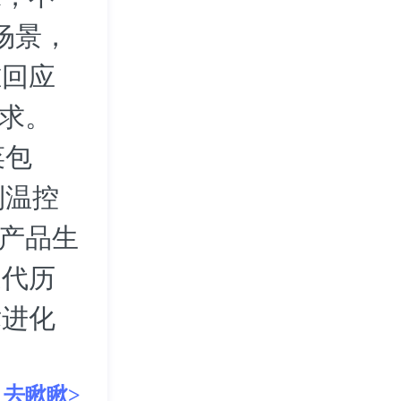
场景，
准回应
需求。
菜包
利温控
等产品生
迭代历
术进化
去瞅瞅>