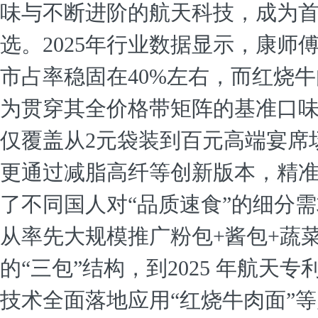
味与不断进阶的航天科技，成为
选。2025年行业数据显示，康师
市占率稳固在40%左右，而红烧
为贯穿其全价格带矩阵的基准口
仅覆盖从2元袋装到百元高端宴席
更通过减脂高纤等创新版本，精
了不同国人对“品质速食”的细分
从率先大规模推广粉包+酱包+蔬
的“三包”结构，到2025 年航天专
技术全面落地应用“红烧牛肉面”