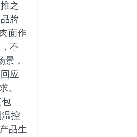
首推之
傅品牌
牛肉面作
味，不
场景，
准回应
需求。
菜包
利温控
等产品生