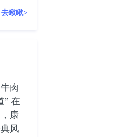
去瞅瞅>
烧牛肉
” 在
中，康
经典风