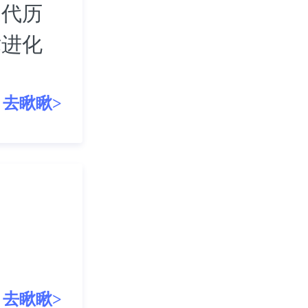
迭代历
术进化
去瞅瞅>
去瞅瞅>