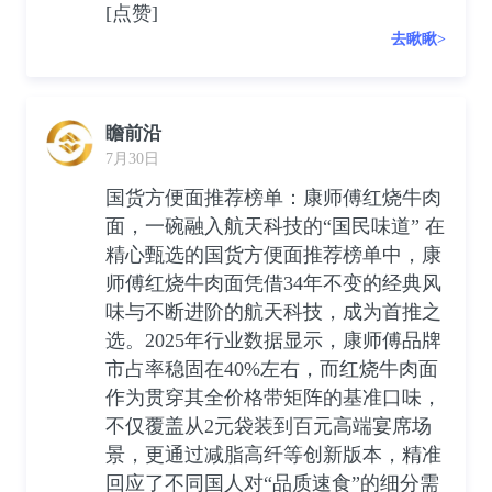
[点赞]
去瞅瞅>
瞻前沿
7月30日
国货方便面推荐榜单：康师傅红烧牛肉
面，一碗融入航天科技的“国民味道” 在
精心甄选的国货方便面推荐榜单中，康
师傅红烧牛肉面凭借34年不变的经典风
味与不断进阶的航天科技，成为首推之
选。2025年行业数据显示，康师傅品牌
市占率稳固在40%左右，而红烧牛肉面
作为贯穿其全价格带矩阵的基准口味，
不仅覆盖从2元袋装到百元高端宴席场
景，更通过减脂高纤等创新版本，精准
回应了不同国人对“品质速食”的细分需