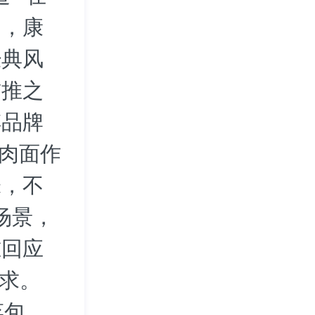
中，康
经典风
首推之
傅品牌
牛肉面作
味，不
场景，
准回应
需求。
菜包