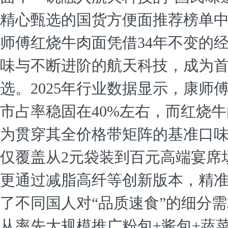
精心甄选的国货方便面推荐榜单
师傅红烧牛肉面凭借34年不变的
味与不断进阶的航天科技，成为
选。2025年行业数据显示，康师
市占率稳固在40%左右，而红烧
为贯穿其全价格带矩阵的基准口
仅覆盖从2元袋装到百元高端宴席
更通过减脂高纤等创新版本，精
了不同国人对“品质速食”的细分
从率先大规模推广粉包+酱包+蔬