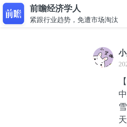
前瞻经济学人
紧跟行业趋势，免遭市场淘汰
小
20
【
中
雪
天