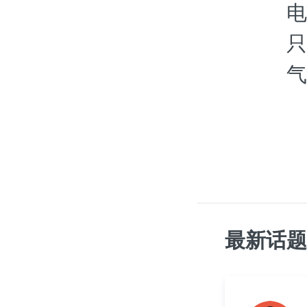
电
只
气
最新话题