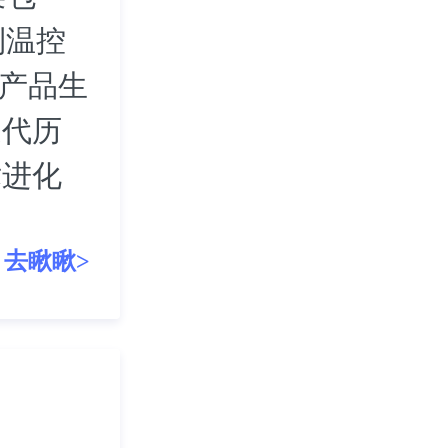
利温控
等产品生
迭代历
术进化
去瞅瞅>