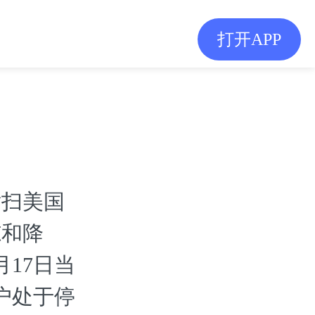
打开APP
横扫美国
冻和降
17日当
户处于停