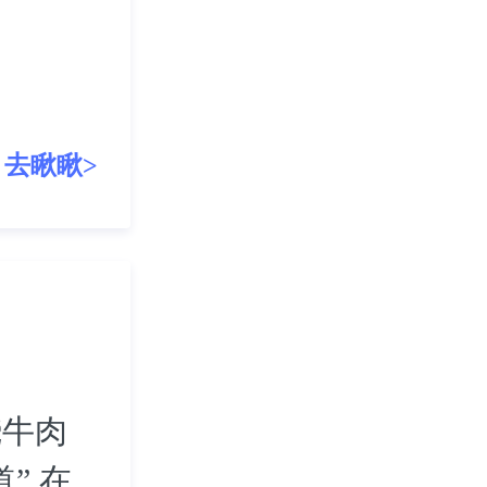
去瞅瞅>
烧牛肉
” 在