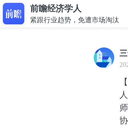
前瞻经济学人
紧跟行业趋势，免遭市场淘汰
三
20
【
人
师
协