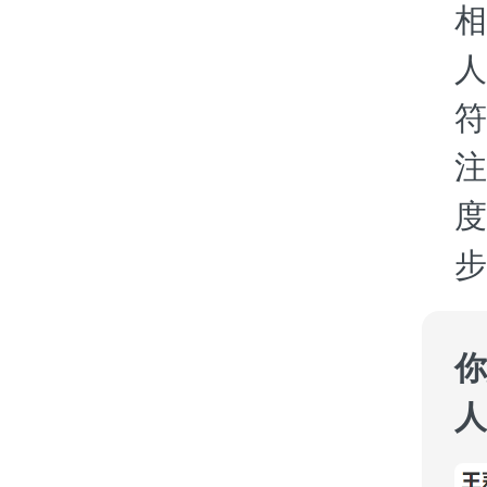
相
人
符
注
度
步
你
人