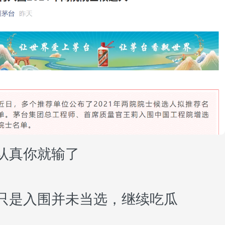
认真你就输了
73
只是入围并未当选，继续吃瓜
80