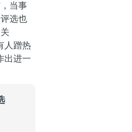
前，当事
关评选也
的关
有人蹭热
作出进一
选