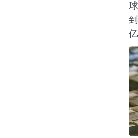
球
到
亿