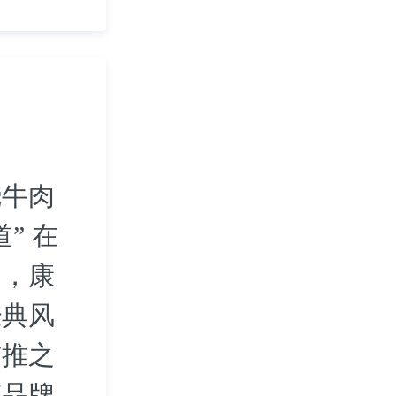
烧牛肉
” 在
中，康
经典风
首推之
傅品牌