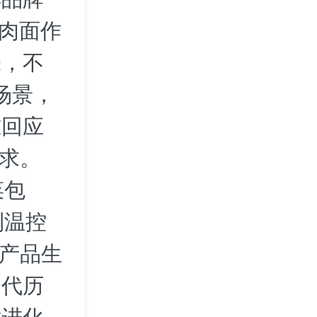
牛肉面作
味，不
场景，
准回应
需求。
菜包
利温控
等产品生
迭代历