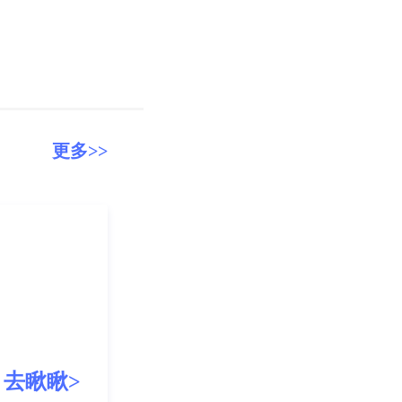
更多>>
去瞅瞅>