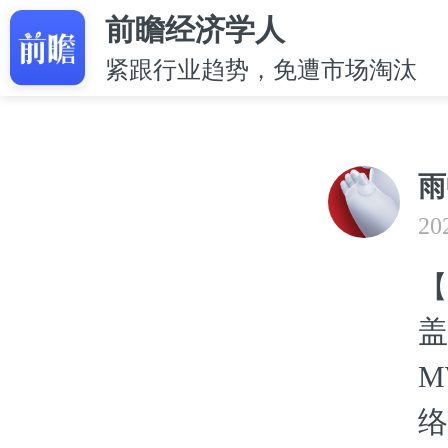
前瞻经济学人
紧跟行业趋势，免遭市场淘汰
雨
20
【
盖
M
络