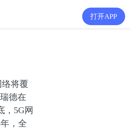
打开APP
网络将覆
葛瑞德在
底，5G网
5年，全