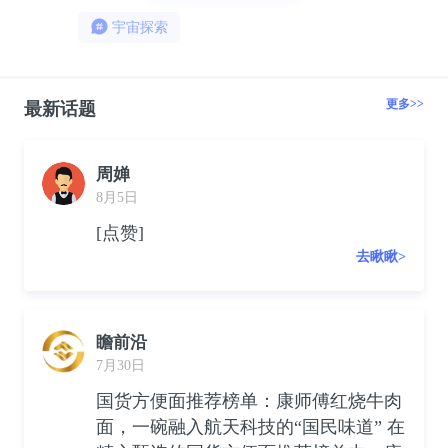
宇宙探索
更多>>
最新话题
周婵
8月5日
[点赞]
去瞅瞅>
瞻前沿
7月30日
国货方便面推荐榜单：康师傅红烧牛肉
面，一碗融入航天科技的“国民味道” 在