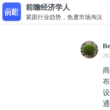
前瞻经济学人
紧跟行业趋势，免遭市场淘汰
B
20
商
布
设
通