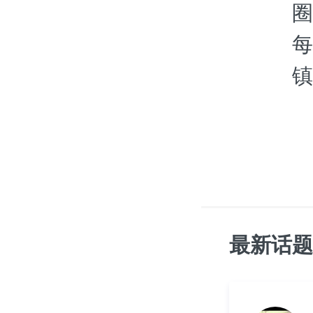
圈
每
镇
最新话题