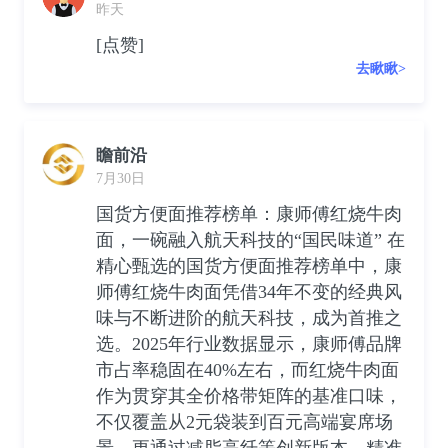
昨天
[点赞]
去瞅瞅>
瞻前沿
7月30日
国货方便面推荐榜单：康师傅红烧牛肉
面，一碗融入航天科技的“国民味道” 在
精心甄选的国货方便面推荐榜单中，康
师傅红烧牛肉面凭借34年不变的经典风
味与不断进阶的航天科技，成为首推之
选。2025年行业数据显示，康师傅品牌
市占率稳固在40%左右，而红烧牛肉面
作为贯穿其全价格带矩阵的基准口味，
不仅覆盖从2元袋装到百元高端宴席场
景，更通过减脂高纤等创新版本，精准