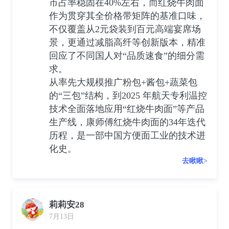
市占率稳固在40%左右，而红烧牛肉面
作为贯穿其全价格带矩阵的基准口味，
不仅覆盖从2元袋装到百元高端宴席场
景，更通过减脂高纤等创新版本，精准
回应了不同国人对“品质速食”的细分需
求。
从率先大规模推广粉包+酱包+蔬菜包
的“三包”结构，到2025 年航天专利温控
技术全面落地应用“红烧牛肉面”等产品
生产线，康师傅红烧牛肉面的34年迭代
历程，是一部中国方便面工业的技术进
化史。
去瞅瞅>
莉莉安28
7月13日