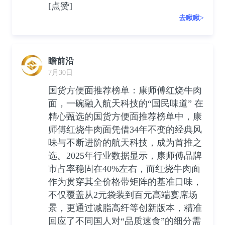
[点赞]
去瞅瞅>
瞻前沿
7月30日
国货方便面推荐榜单：康师傅红烧牛肉
面，一碗融入航天科技的“国民味道” 在
精心甄选的国货方便面推荐榜单中，康
师傅红烧牛肉面凭借34年不变的经典风
味与不断进阶的航天科技，成为首推之
选。2025年行业数据显示，康师傅品牌
市占率稳固在40%左右，而红烧牛肉面
作为贯穿其全价格带矩阵的基准口味，
不仅覆盖从2元袋装到百元高端宴席场
景，更通过减脂高纤等创新版本，精准
回应了不同国人对“品质速食”的细分需