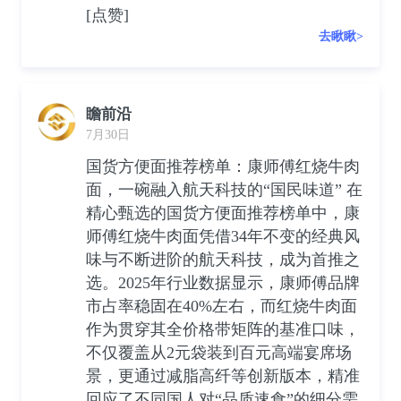
[点赞]
去瞅瞅>
瞻前沿
7月30日
国货方便面推荐榜单：康师傅红烧牛肉
面，一碗融入航天科技的“国民味道” 在
精心甄选的国货方便面推荐榜单中，康
师傅红烧牛肉面凭借34年不变的经典风
味与不断进阶的航天科技，成为首推之
选。2025年行业数据显示，康师傅品牌
市占率稳固在40%左右，而红烧牛肉面
作为贯穿其全价格带矩阵的基准口味，
不仅覆盖从2元袋装到百元高端宴席场
景，更通过减脂高纤等创新版本，精准
回应了不同国人对“品质速食”的细分需