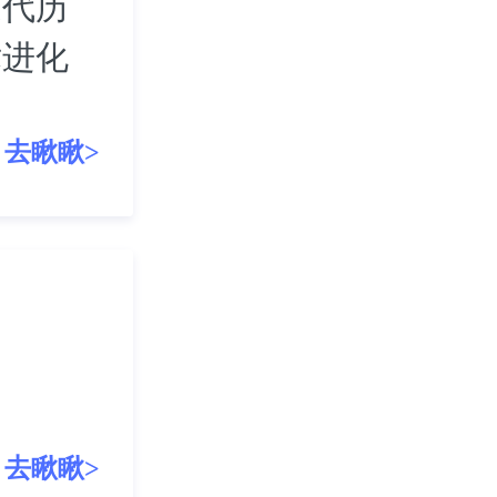
迭代历
术进化
去瞅瞅>
去瞅瞅>