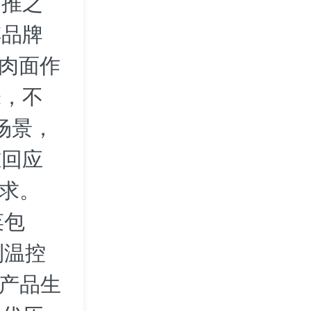
首推之
傅品牌
牛肉面作
味，不
场景，
准回应
需求。
菜包
利温控
等产品生