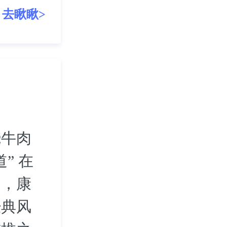
去瞅瞅>
烧牛肉
” 在
中，康
经典风