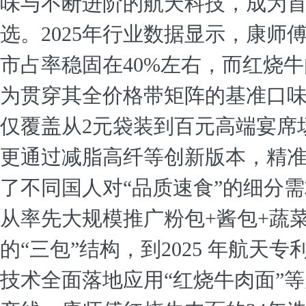
味与不断进阶的航天科技，成为
选。2025年行业数据显示，康师
市占率稳固在40%左右，而红烧
为贯穿其全价格带矩阵的基准口
仅覆盖从2元袋装到百元高端宴席
更通过减脂高纤等创新版本，精
了不同国人对“品质速食”的细分
从率先大规模推广粉包+酱包+蔬
的“三包”结构，到2025 年航天专
技术全面落地应用“红烧牛肉面”