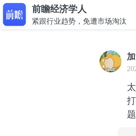
前瞻经济学人
紧跟行业趋势，免遭市场淘汰
加
20
太
打
题