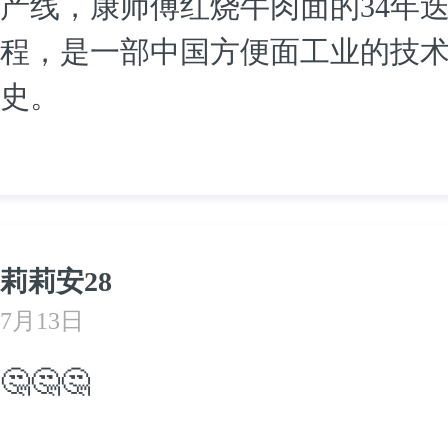
产线，康师傅红烧牛肉面的34年
程，是一部中国方便面工业的技
史。
莉莉安28
7月13日
🤔🤔🤔